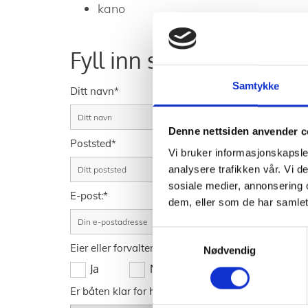
kano
Fyll inn skjema for å me
Samtykke
Ditt navn*
Denne nettsiden anvender c
Poststed*
Vi bruker informasjonskapsler
analysere trafikken vår. Vi 
sosiale medier, annonsering 
E-post:*
dem, eller som de har samlet
Samtykkevalg
Eier eller forvalter du båten?*
Nødvendig
Ja
Nei
Er båten klar for henting dvs tømt for søppel som i