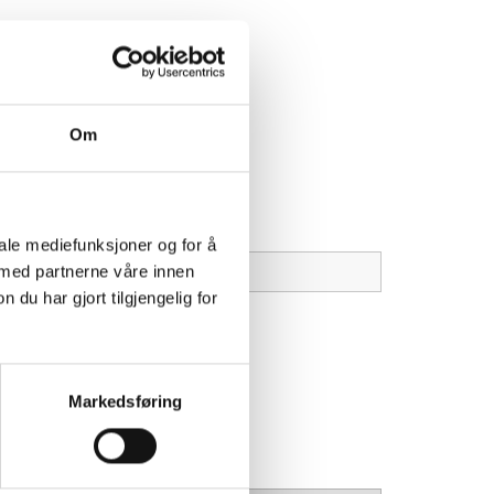
Om
iale mediefunksjoner og for å
 med partnerne våre innen
u har gjort tilgjengelig for
Markedsføring
e tatt ut?*