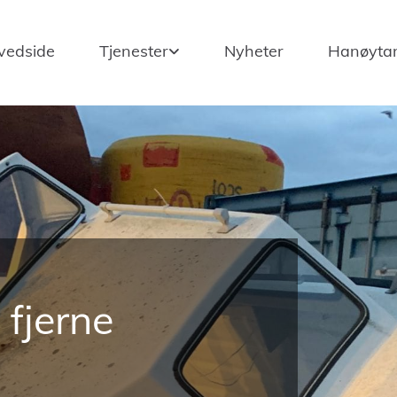
vedside
Tjenester
Nyheter
Hanøytan
 fjerne