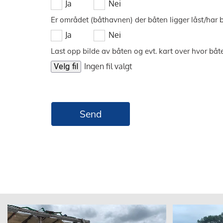
Ja
Nei
Er området (båthavnen) der båten ligger låst/har b
Ja
Nei
Last opp bilde av båten og evt. kart over hvor båten
Ingen fil valgt
Velg fil