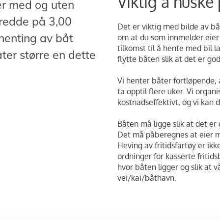
Viktig å huske 
ter med og uten
bredde på 3,00
Det er viktig med bilde av b
henting av båt
om at du som innmelder eier 
tilkomst til å hente med bil 
båter større en dette
flytte båten slik at det er god
Vi henter båter fortløpende,
ta opptil flere uker. Vi organi
kostnadseffektivt, og vi kan d
Båten må ligge slik at det er 
Det må påberegnes at eier må 
Heving av fritidsfartøy er ikk
ordninger for kasserte fritid
hvor båten ligger og slik at vå
vei/kai/båthavn.