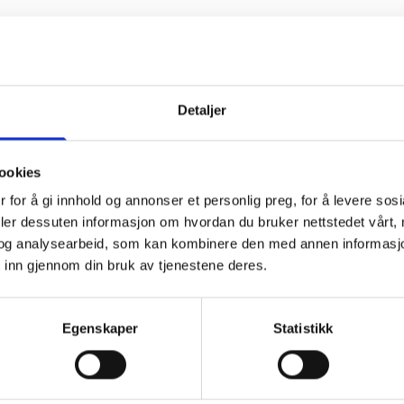
lde inn vrakbåt
Detaljer
Adresse*
ookies
Postnr.:*
 for å gi innhold og annonser et personlig preg, for å levere sos
deler dessuten informasjon om hvordan du bruker nettstedet vårt,
og analysearbeid, som kan kombinere den med annen informasjon d
Tlf.nr.:*
 inn gjennom din bruk av tjenestene deres.
Egenskaper
Statistikk
kke naturlig hører til båten og deler eier ønsker å beholde må vær