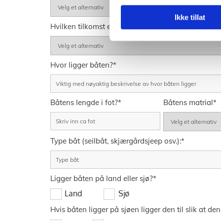
Ikke tillat
Hvilken tilkomst er det for henting av båten? *
Hvor ligger båten?*
Båtens lengde i fot?*
Båtens matrial*
Type båt (seilbåt, skjærgårdsjeep osv.):*
Ligger båten på land eller sjø?*
Land
Sjø
Hvis båten ligger på sjøen ligger den til slik at den