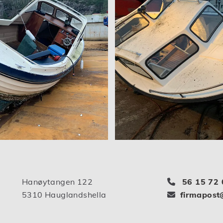
Hanøytangen 122
56 15 72 

5310 Hauglandshella
firmapost
