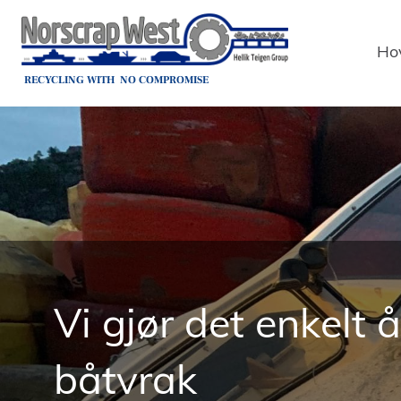
Ho
RECYCLING
WITH NO
COMPROMISE
Vi gjør det enkelt å
båtvrak