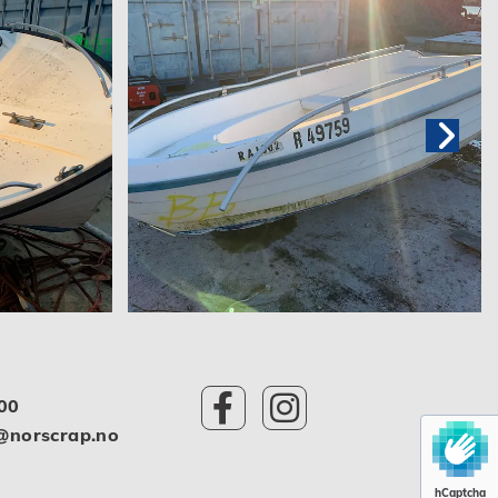
00
@norscrap.no
hCaptcha