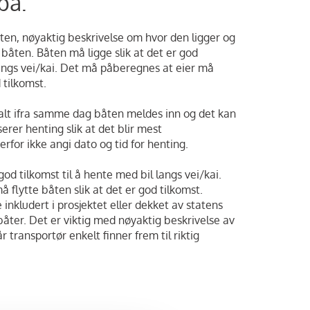
på:
åten, nøyaktig beskrivelse om hvor den ligger og
båten. Båten må ligge slik at det er god
langs vei/kai. Det må påberegnes at eier må
 tilkomst.
 alt ifra samme dag båten meldes inn og det kan
serer henting slik at det blir mest
erfor ikke angi dato og tid for henting.
god tilkomst til å hente med bil langs vei/kai.
flytte båten slik at det er god tilkomst.
e inkludert i prosjektet eller dekket av statens
sbåter. Det er viktig med nøyaktig beskrivelse av
r transportør enkelt finner frem til riktig